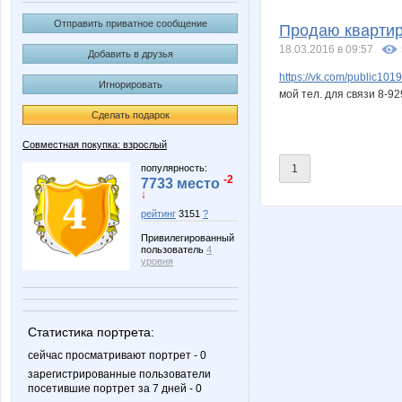
Ilorchik
Janny-5
Отправить приватное сообщение
Продаю квартир
18.03.2016 в 09:57
Добавить в друзья
https://vk.com/public10
Игнорировать
Miss Triumf
N@T@
мой тел. для связи 8-9
Сделать подарок
Совместная покупка: взрослый
Pristavochka
Taisiya
популярность:
1
-2
7733 место
↓
рейтинг
3151
?
Привилегированный
anaida
anna-
пользователь
4
уровня
la-Belle
lediX
Статистика портрета:
сейчас просматривают портрет - 0
зарегистрированные пользователи
посетившие портрет за 7 дней - 0