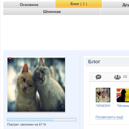
Блог
( 1 )
Основное
Др
Шпионаж
Блог
49
*VENERA*
*Мелан
Посмотреть ещё
Портрет заполнен на 67 %