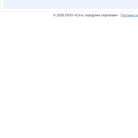
taiti
yla nn
© 2026 ООО «Сеть городских порталов» ·
Реклама н
ГетцЮля
Иришка
Мил@н@
МАЛ
Викузя
Време