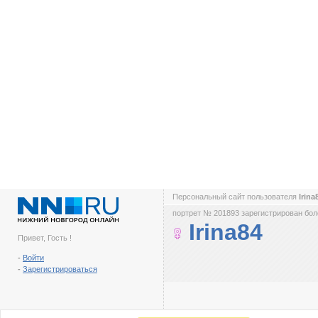
Персональный сайт пользователя
Irin
портрет № 201893 зарегистрирован боле
Irina84
Привет, Гость !
-
Войти
-
Зарегистрироваться